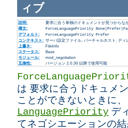
ィブ
説明:
要求に合う単独のドキュメントが見つからな
構文:
ForceLanguagePriority None|Prefer|Fa
デフォルト:
ForceLanguagePriority Prefer
コンテキスト:
サーバ設定ファイル, バーチャルホスト, ディレクトリ
上書き:
FileInfo
ステータス:
Base
モジュール:
mod_negotiation
互換性:
バージョン 2.0.30 以降で使用可能
ForceLanguagePriori
は 要求に合うドキュメ
ことができないときに、
デ
LanguagePriority
てネゴシエーションの結