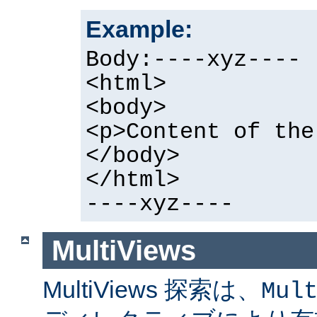
Example:
Body:----xyz----
<html>
<body>
<p>Content of the
</body>
</html>
----xyz----
MultiViews
MultiViews 探索は、
Mul