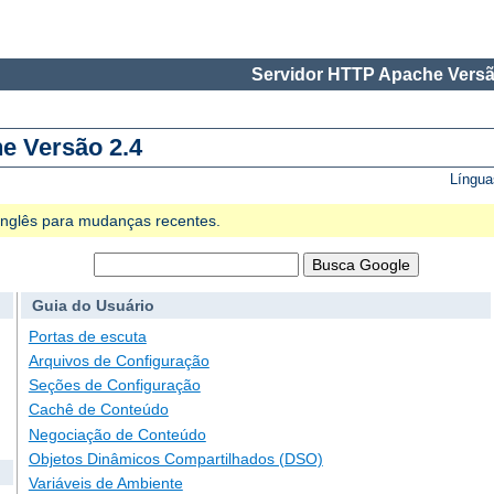
Servidor HTTP Apache Versã
e Versão 2.4
Língua
 Inglês para mudanças recentes.
Guia do Usuário
Portas de escuta
Arquivos de Configuração
Seções de Configuração
Cachê de Conteúdo
Negociação de Conteúdo
Objetos Dinâmicos Compartilhados (DSO)
Variáveis de Ambiente