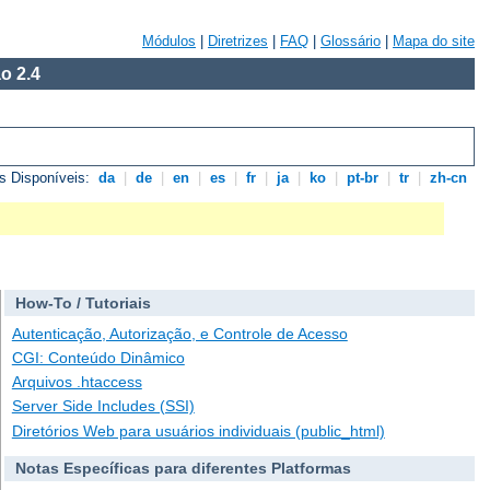
Módulos
|
Diretrizes
|
FAQ
|
Glossário
|
Mapa do site
o 2.4
s Disponíveis:
da
|
de
|
en
|
es
|
fr
|
ja
|
ko
|
pt-br
|
tr
|
zh-cn
How-To / Tutoriais
Autenticação, Autorização, e Controle de Acesso
CGI: Conteúdo Dinâmico
Arquivos .htaccess
Server Side Includes (SSI)
Diretórios Web para usuários individuais (public_html)
Notas Específicas para diferentes Platformas