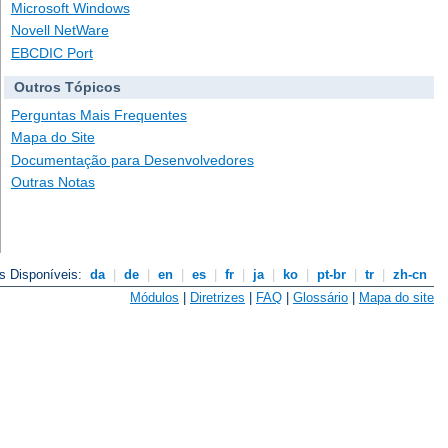
Microsoft Windows
Novell NetWare
EBCDIC Port
Outros Tópicos
Perguntas Mais Frequentes
Mapa do Site
Documentação para Desenvolvedores
Outras Notas
s Disponíveis:
da
|
de
|
en
|
es
|
fr
|
ja
|
ko
|
pt-br
|
tr
|
zh-cn
Módulos
|
Diretrizes
|
FAQ
|
Glossário
|
Mapa do site